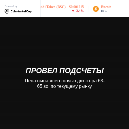
72
Powered by
Green Satoshi Token (BSC)
$0.001215
Bitcoin
$
7%
-2.4%
GST
BTC
ПРОВЕЛ ПОДСЧЕТЫ
Цена выпавшего ночью джоггера 63-
65 sol по текущему рынку